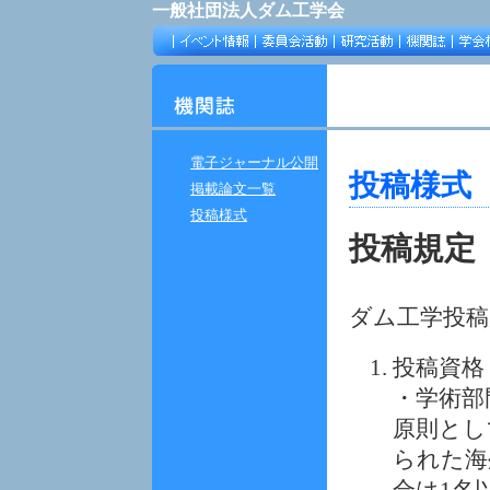
一般社団法人ダム工学会
電子ジャーナル公開
投稿様式
掲載論文一覧
投稿様式
投稿規定
ダム工学投稿
投稿資格
・学術部
原則とし
られた海