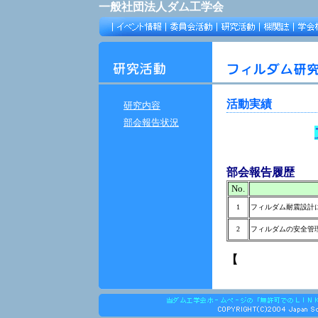
一般社団法人ダム工学会
活動実績
研究内容
部会報告状況
部会報告履歴
No.
1
フィルダム耐震設計
2
フィルダムの安全管
【