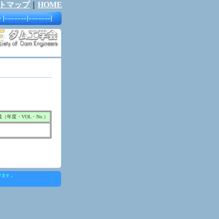
トマップ
｜
HOME
載（年度・VOL・No.）