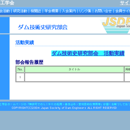
ム工学会
サイ
活動実績
ダム技術史研究部会 活動実績
部会報告履歴
No.
タイトル
掲
1