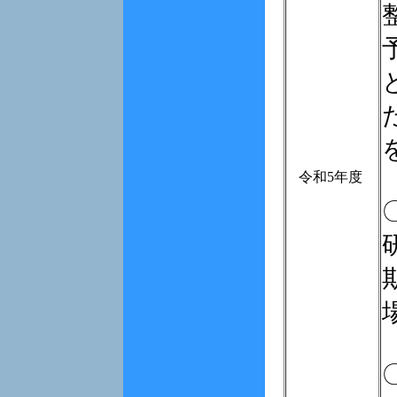
令和5年度