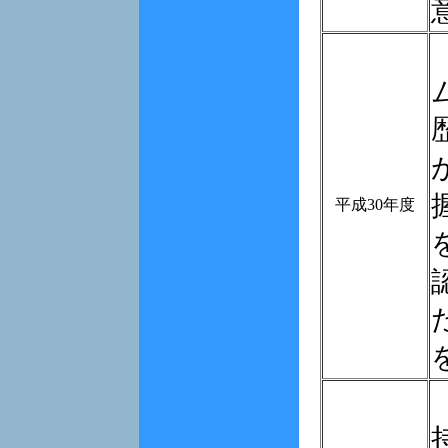
平成30年度