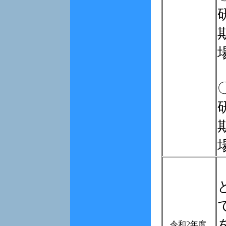
令和2年度