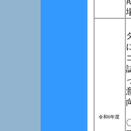
令和6年度