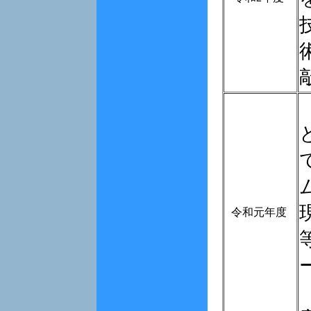
令和元年度