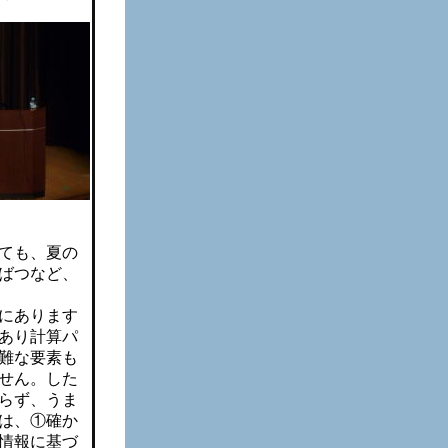
ても、夏の
ばつなど、
にあります
あり計算パ
難な要素も
せん。した
らず、うま
は、①確か
情報に基づ