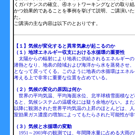
くガバナンスの確立、④ネットワーキングなどの取り組
かつ効果的であることを事例を挙げて説明、ご講演いた
た。
ご講演の主な内容は以下のとおりです。
【１】気候が変化すると異常気象が起こるのか
（１）地球エネルギー収支における水循環の重要性
太陽からの輻射により地表に供給されるエネルギーの
潜熱となり、地表の陸域および海洋から水を蒸発させ、
となって戻ってくる。このように地表の水循環はエネル
考える上で非常に重要な位置を占めている。
（２）気候の変化の原因は何か
世界の平均気温、平均海面水位、北半球積雪面積など
ると、気候システムの温暖化には疑う余地がない。また
以降に観測された世界平均気温の上昇のほとんどは、人
室効果ガス濃度の増加によってもたらされた可能性が非
（３）気候と水循環の変動
1951～2003年の観測では、年間降水量に占める大雨