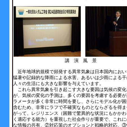
講 演 風 景
近年地球的規模で頻発する異常気象は日本国内におい
猛暑や記録的な降雨による水害、あるいは少雨による干
人々の生活にも大きな影響を与えています。
これら異常気象を引き起こす大きな要因は気候の変化
が、気候の変化の予測は、多くの要因を考慮する必要が
ラメータが多く非常に時間を要し、さらにモデル化が困
含むため、非常にラフで不確実なものとならざるを得ま
がって、レジリエンス（困難で驚異的な状況にもかかわ
く適応する能力）を重視した社会作りが重要で、これに
な情報の共有、②対応策のオプションと戦略的対応、③