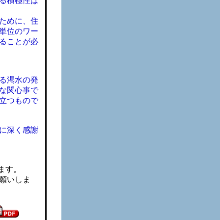
る積極性は
ために、住
単位のワー
ることが必
る渇水の発
な関心事で
立つもので
に深く感謝
ます。
お願いしま