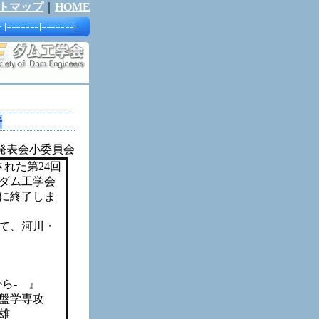
トマップ
｜
HOME
告
小委員会
れた第24回
回ダム工学会
に終了しま
て、河川・
- 』
盤学専攻
雄