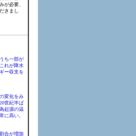
みが必要、
だきまし
うち一部が
これが降水
ギー収支を
の変化をみ
20世紀半ば
為起源の温
常に高い。
の割合が増加