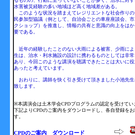
るものの、行動に至っていないことが多く、治水に対す
水害被災経験の多い地域ほど高く地域差がある。
このような状況を踏まえてレジリエントな社会作りの
民参加型協議（例として、自治会ごとの車座座談会、市
クショップ）を推進し、情報の共有と意識の向上をはか
要である。
近年の経験したことのない大雨による被害、少雨によ
生は、治水・利水施設の設計に携わるものとしては非常
あり、今回このような講演を聴講できたことは大いに役
あったと考えています。
おわりに、講師を快く引き受けて頂きました小池先生
致します。
※本講演会は土木学会CPDプログラムの認定を受けてい
下記よりCPDのご案内をダウンロードし、各自登録を
す。
CPDのご案内 ダウンロード