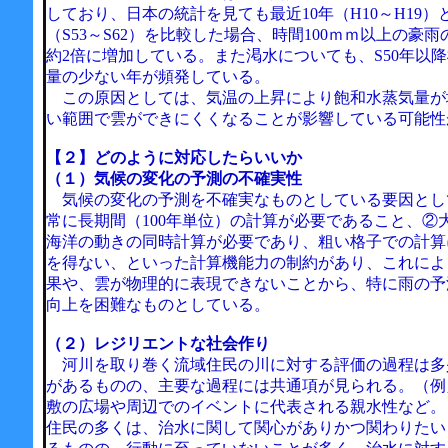
しており、日本の統計を見ても最近10年（H10～H19）と
（S53～S62）を比較した場合、時間100ｍｍ以上の豪
約2倍に増加している。また渇水についても、S50年以
量の少ない年が頻発している。
この原因としては、気温の上昇により飽和水蒸気量が
い範囲で雲ができにくくなることが影響している可能性
【２】どのように対応したらいいか
（１）気候の変化の予測の不確実性
気候の変化の予測を不確実なものとしている要因とし
常に長期間（100年単位）の計算が必要であること、②
海洋の動きの同時計算が必要であり、粗い格子での計算
を得ない、といった計算機能力の制約があり、これによ
果や、雲が物理的に表現できないことから、特に雨の予
向上を困難なものとしている。
（２）レジリエントな社会作り
河川を取り巻く流域住民の川に対する評価の過程は多
があるものの、主要な過程には共通項が見られる。（例
敷の広場や周辺でのイベントに代表される親水性など。
住民の多くは、治水に関して関心がありかつ関わりたい