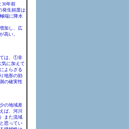
30年前
雨の発生頻度は
降極端に降水
増加し、広
が高い。
ては、①非
大気に加えて
によらざる
り地形の効
測の確実性
少の地域差
えば、河川
）また流域
と思ってい