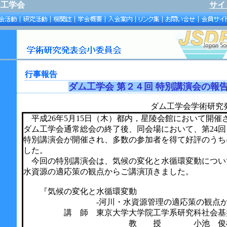
ム工学会
サイ
行事報告
ダム工学会 第
２４
回 特別講演会の報
ダム工学会学術研究発表会
平成26年5月15日（木）都内，星陵会館において開催さ
ダム工学会通常総会の終了後、同会場において、第24
特別講演会が開催され、多数の参加者を得て好評のうち
した。
今回の特別講演会は、気候の変化と水循環変動につい
水資源の適応策の観点からご講演頂きました。
『気候の変化と水循環変動
-河川・水資源管理の適応策の観点から
講 師 東京大学大学院工学系研究科社会基
教 授 小池 俊