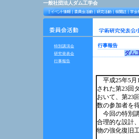
一般社団法人ダム工学会
行事報告
特別講演会
ダム
研究発表会
行事報告
ダム
平成25年5月
された第23回
おいて、第23
数の参加者を
今回の特別講
合理的な設計
物の強化復旧