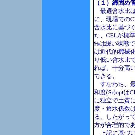
（１）締固め
最適含水比は
に、現場でのC
含水比に基づ
た、CELが標準
%は緩い状態であ
は近代的機械
り低い含水比で
れば、十分高
できる。
すなわち、最
和度(Sr)opt
に独立で土質
度・透水係数はC
る。したがって
方が合理的で
上記に基づいて