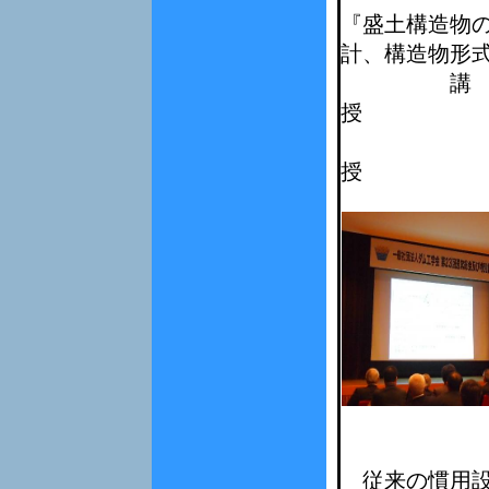
『盛土構造物
計、構造物形
講 師 東
授
東京
授 
従来の慣用設