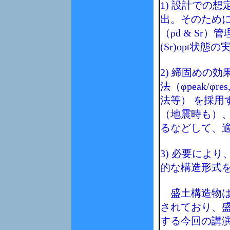
1) 設計での
出。そのため
（ρd & S
(Sr)opt状
2) 締固めの
法（φpeak/φ
法等） を採用
（地震時も）
るなどして、
3) 必要によ
的な構造形式
盛土構造物は
されており、
する今回の講