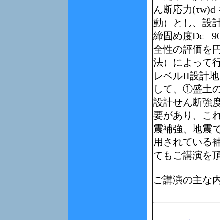
ん断応力(τw)d
動）とし、設計せ
締固め度Dc=
全性の評価を
法）によって
レベルII設計
して、①盛土
設計せん断強
要があり、こ
震補強、地震
用されている
てもご講演を
ご講演の主な