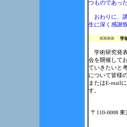
つものであっ
おわりに、講
生に深く感謝
※※※※
学
学術研究発表
会を開催して
ていきたいと
について皆様の
またはE-ma
す。
〒110-000