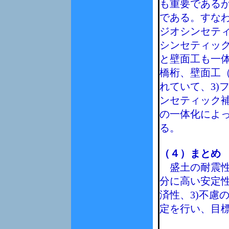
も重要である
である。すなわ
ジオシンセティ
シンセティッ
と壁面工も一体
橋桁、壁面工
れていて、3)
ンセティック
の一体化によ
る。
（４）まとめ
盛土の耐震性
分に高い安定性
済性、3)不慮
定を行い、目