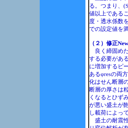
る。つまり、(S
値以上である
度・透水係数を（
での設定値を
（２）修正Ne
良く締固めた
する必要があ
に増加するピー
あるφresの
化はせん断層
断層の厚さは
くなるとひず
が悪い盛土が
し載荷によっ
盛土の耐震性の