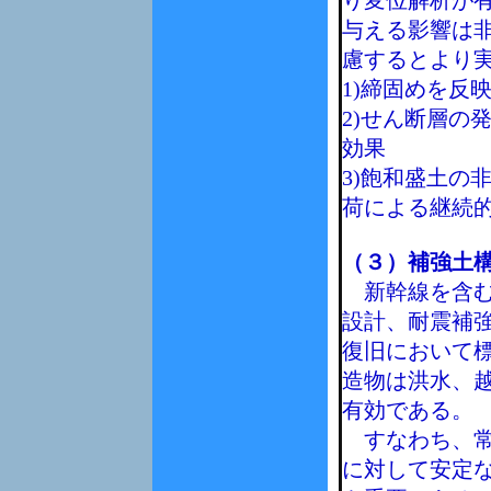
り変位解析が
与える影響は
慮するとより
1)締固めを反映
2)せん断層の
効果
3)飽和盛土の
荷による継続
（３）補強土
新幹線を含む
設計、耐震補
復旧において
造物は洪水、
有効である。
すなわち、常
に対して安定