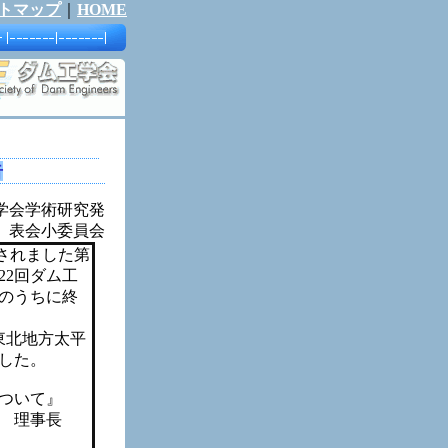
トマップ
｜
HOME
告
研究発
表会小委員会
されました第
22回ダム工
のうちに終
東北地方太平
した。
ついて』
 理事長