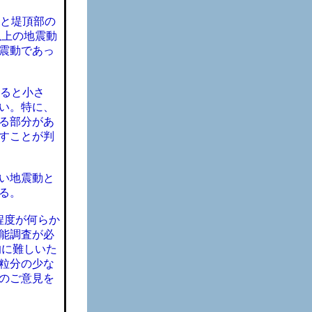
ると堤頂部の
以上の地震動
震動であっ
すると小さ
い。特に、
る部分があ
すことが判
い地震動と
る。
程度が何らか
能調査が必
的に難しいた
粒分の少な
のご意見を