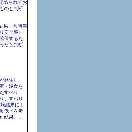
認められてお
ものと判断
結果、常時満
り安全率Ｆ
確保するた
ったと判断
が発生し、
流・浸食を
たすべり
り、すべり
試験結果によ
度低下を考
た結果、こ