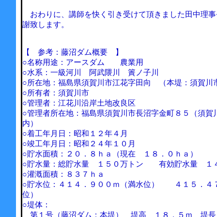
おわりに、講師を快く引き受けて頂きました田中理事
謝致します。
【 参考：藤沼ダム概要 】
○名称用途：アースダム 農業用
○水系：一級河川 阿武隈川 簀ノ子川
○所在地：福島県須賀川市江花字田向 （本堤：須賀川
○所有者：須賀川市
○管理者：江花川沿岸土地改良区
○管理者所在地：福島県須賀川市長沼字金町８５（須賀
内）
○着工年月日：昭和１２年４月
○竣工年月日：昭和２４年１０月
○貯水面積：２０．８ｈａ（現在 １８．０ｈａ）
○貯水量：総貯水量 １５０万トン 有効貯水量 １
○灌漑面積：８３７ｈａ
○貯水位：４１４．９００ｍ（満水位） ４１５．４
位）
○堤体：
第１号（藤沼ダム：本堤） 堤高 １８．５ｍ 堤長