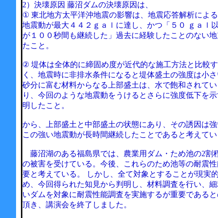
2）決壊原因 藤沼ダムの決壊原因は、
① 東北地方太平洋沖地震の影響は、地震応答解析によ
地震動が最大４４２ｇａｌに達し、かつ「５０ ｇａｌ
が１００秒間も継続した」過去に経験したことのない地
たこと。
② 堤体は全体的に締固め度が近代的な施工方法と比較
く、地震時に非排水条件になると堤体盛土の強度は小さ
砂分に富む材料からなる上部盛土は、水で飽和されてい
り、今回のような地震動をうけるとさらに強度低下を示
明したこと。
から、上部盛土と中部盛土の状態にあり、その誘因は強
この強い地震動が長時間継続したことであると考えてい
藤沼湖のある福島県では、農業用ダム・ため池の2割
の被害を受けている。今後、これらのため池等の耐震性
要と考えている。 しかし、全て対象とすることが現実
め、今回得られた知見から判明し、材料調査を行い、細
いダムを対象に耐震性能調査を実施するが重要であると
頂き、講演会を終了しました。