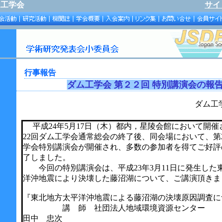
ム工学会
サイ
行事報告
ダム工学会 第
２２
回 特別講演会の報
ダム工学会学術
平成24年5月17日（木）都内，星陵会館において開催
22回ダム工学会通常総会の終了後、同会場において、第
学会特別講演会が開催され、多数の参加者を得てご好評
了しました。
今回の特別講演会は、平成23年3月11日に発生した
洋沖地震により決壊した藤沼湖について、ご講演頂きま
『東北地方太平洋沖地震による藤沼湖の決壊原因調査に
講 師 社団法人地域環境資源センター
田中 忠次