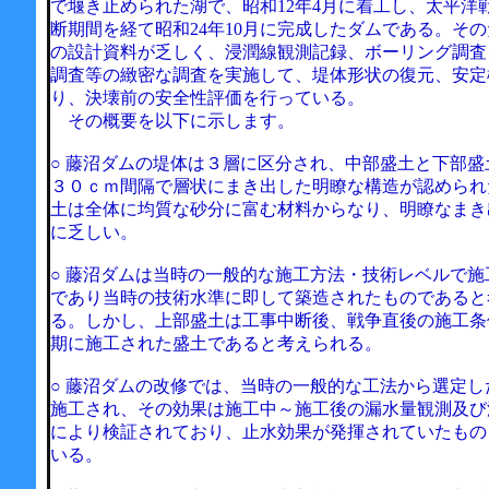
で堰き止められた湖で、昭和12年4月に着工し、太平洋
断期間を経て昭和24年10月に完成したダムである。そ
の設計資料が乏しく、浸潤線観測記録、ボーリング調査
調査等の緻密な調査を実施して、堤体形状の復元、安定
り、決壊前の安全性評価を行っている。
その概要を以下に示します。
○ 藤沼ダムの堤体は３層に区分され、中部盛土と下部盛
３０ｃｍ間隔で層状にまき出した明瞭な構造が認められ
土は全体に均質な砂分に富む材料からなり、明瞭なまき
に乏しい。
○ 藤沼ダムは当時の一般的な施工方法・技術レベルで施
であり当時の技術水準に即して築造されたものであると
る。しかし、上部盛土は工事中断後、戦争直後の施工条
期に施工された盛土であると考えられる。
○ 藤沼ダムの改修では、当時の一般的な工法から選定し
施工され、その効果は施工中～施工後の漏水量観測及び
により検証されており、止水効果が発揮されていたもの
いる。