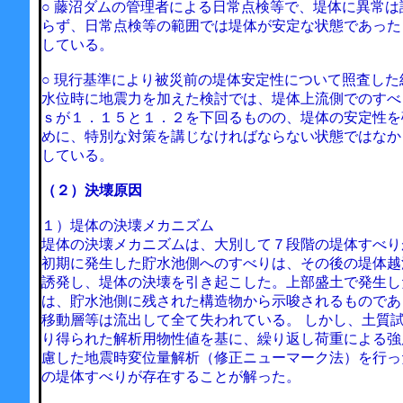
○ 藤沼ダムの管理者による日常点検等で、堤体に異常は
らず、日常点検等の範囲では堤体が安定な状態であった
している。
○ 現行基準により被災前の堤体安定性について照査した
水位時に地震力を加えた検討では、堤体上流側でのすべ
ｓが１．１５と１．２を下回るものの、堤体の安定性を
めに、特別な対策を講じなければならない状態ではなか
している。
（２）決壊原因
１）堤体の決壊メカニズム
堤体の決壊メカニズムは、大別して７段階の堤体すべり
初期に発生した貯水池側へのすべりは、その後の堤体越
誘発し、堤体の決壊を引き起こした。上部盛土で発生し
は、貯水池側に残された構造物から示唆されるものであ
移動層等は流出して全て失われている。 しかし、土質
り得られた解析用物性値を基に、繰り返し荷重による強
慮した地震時変位量解析（修正ニューマーク法）を行っ
の堤体すべりが存在することが解った。