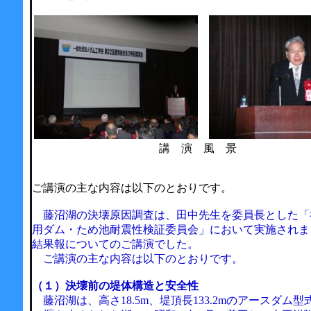
講 演 風 景
ご講演の主な内容は以下のとおりです。
藤沼湖の決壊原因調査は、田中先生を委員長とした「
用ダム・ため池耐震性検証委員会」において実施されま
結果報についてのご講演でした。
ご講演の主な内容は以下のとおりです。
（１）決壊前の堤体構造と安全性
藤沼湖は、高さ18.5m、堤頂長133.2mのアースダム