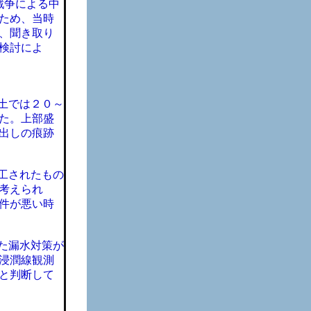
戦争による中
のため、当時
、聞き取り
検討によ
土では２０～
た。上部盛
出しの痕跡
工されたもの
考えられ
件が悪い時
た漏水対策が
浸潤線観測
と判断して