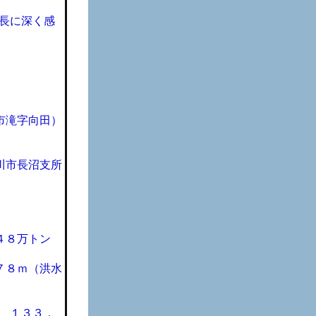
長に深く感
市滝字向田）
川市長沼支所
４８万トン
７８ｍ（洪水
 １３３．